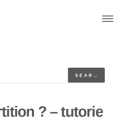
M
ition ? – tutorie