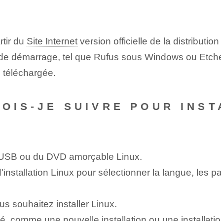
tir du
Site Internet
version officielle de la distributio
rt de démarrage, tel que Rufus sous Windows ou Etch
 téléchargée.
DOIS-JE SUIVRE POUR INST
lé USB ou du DVD amorçable Linux.
installation Linux pour sélectionner la langue, les p
us souhaitez installer Linux.
ité, comme une nouvelle installation ou une installati