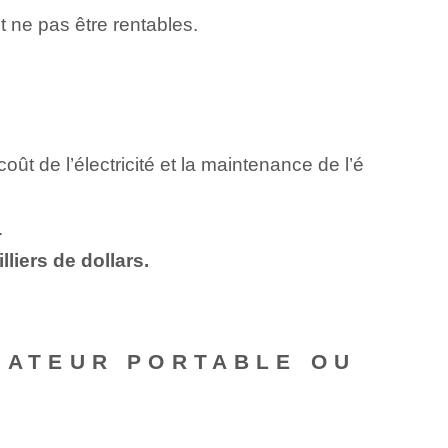
t ne pas être rentables.
ût de l’électricité et la maintenance de l’é
.
lliers de dollars.
NATEUR PORTABLE ‌OU‌