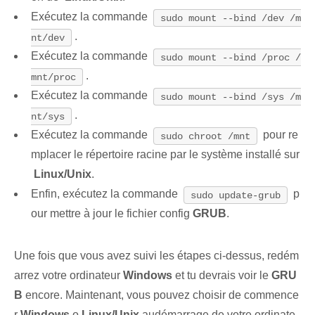
Exécutez la commande
sudo mount --bind /dev /m
.
nt/dev
Exécutez la commande
sudo mount --bind /proc /
.
mnt/proc
Exécutez la commande
sudo mount --bind /sys /m
.
nt/sys
Exécutez ⁤la commande‍
pour re
sudo chroot /mnt
mplacer le ‌répertoire racine par le système installé sur
⁣
Linux/Unix
.
Enfin, exécutez la commande
​p
sudo update-grub
our mettre à jour‌ le fichier ⁣config
GRUB
.
Une fois que vous avez suivi les étapes ci-dessus, redém
arrez votre ordinateur
Windows
et tu devrais voir le
GRU
B
encore. Maintenant⁢, vous pouvez‌ choisir de commence
r
Windows
o
Linux/Unix
‍au⁤démarrage‍ de votre ordinate