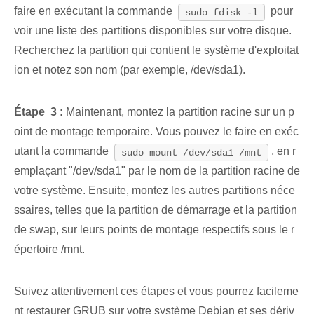
faire en exécutant la commande⁤
pour
sudo fdisk -l
voir une liste des partitions disponibles sur votre disque.
Recherchez​ la partition ‌qui ⁤contient le système d'exploitat
ion et notez son nom (par exemple, /dev/sda1).
Étape ⁢ 3 :
Maintenant, montez la partition racine sur un p
oint de montage temporaire. Vous pouvez le faire⁢ en exéc
utant ⁢la commande
, en r
sudo mount /dev/sda1 /mnt
emplaçant "/dev/sda1" ⁤par ‌le nom de la partition racine de
votre système. Ensuite, montez les autres partitions néce
ssaires, telles que la partition de démarrage et la partition
de swap, sur leurs points de montage respectifs sous le r
épertoire /mnt.
Suivez attentivement ces étapes et vous pourrez facileme
nt restaurer GRUB sur votre système Debian et ses dériv