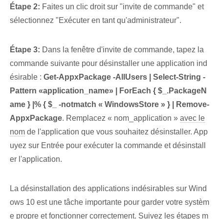
Étape 2:
Faites un clic droit sur ‌"invite de commande" et
sélectionnez‍ "Exécuter en tant qu'administrateur".
Étape 3:
⁢Dans la fenêtre d'invite de commande, tapez la
commande suivante pour désinstaller une application ind
ésirable :
Get-AppxPackage -AllUsers | Select-String​ -
Pattern «application_name» | ForEach { $_.PackageN
ame‌ } ‍|% {​ $_ -notmatch « WindowsStore » } | ⁢Remove-
AppxPackage
. ‌Remplacez « nom_application »
avec le
nom
de l'application que vous souhaitez désinstaller. App
uyez sur Entrée pour exécuter la commande ⁢et désinstall
er⁤ l'application.
La désinstallation des applications indésirables sur Wind
ows 10 est une tâche importante pour garder votre systèm
e propre et fonctionner correctement. Suivez les étapes m