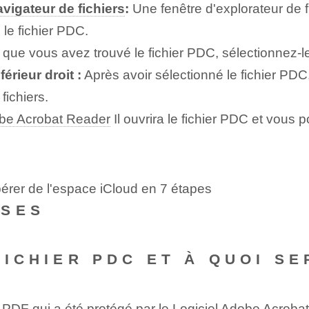
vigateur de fichiers
:
Une fenêtre d'explorateur de fi
le fichier PDC.
 que vous avez trouvé le fichier PDC, sélectionnez-l
érieur droit :
Après avoir sélectionné le fichier PDC,
fichiers.
be Acrobat Reader
Il ouvrira le fichier PDC et vous 
bérer de l'espace iCloud en 7 étapes
NSES
FICHIER PDC ET À QUOI SE
t
PDF
qui a été protégé par le⁤
Logiciel Adobe
Acrobate.