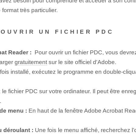
us avez besoin pour comprendre et accéder à son cont
ormat très particulier.
 OUVRIR UN FICHIER PDC
bat Reader :
​ Pour ouvrir un fichier PDC, vous devrez 
arger⁣
gratuitement
sur le site officiel d'Adobe.
ois installé, exécutez le programme en double-cliqu
e⁤ fichier PDC sur votre ordinateur. Il peut être enre
.
e de menu :
En haut de la fenêtre Adobe Acrobat Read
 déroulant :
Une fois le menu affiché, recherchez l’