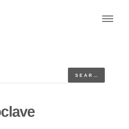
M
clave