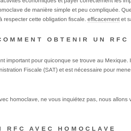
activités économiques et payer correctement les impô
homoclave de manière simple et peu compliquée. Que 
à respecter cette obligation fiscale.
efficacement
⁤et 
 COMMENT OBTENIR UN RF
 important pour quiconque se trouve au Mexique. Il s'a
istration Fiscale (SAT) et est nécessaire pour mener
vec homoclave, ne vous inquiétez pas, nous allons v
N RFC AVEC HOMOCLAVE