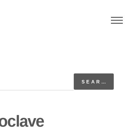
M
oclave