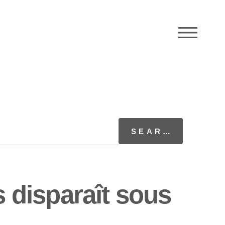
M
s disparaît sous