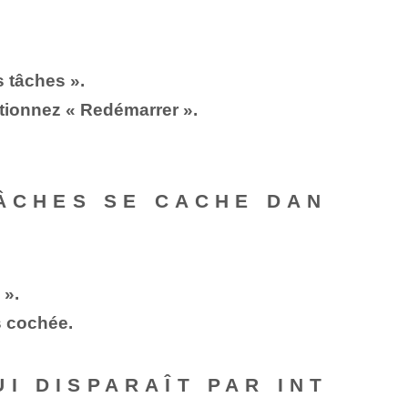
s tâches ».
ctionnez « Redémarrer ».
TÂCHES SE CACHE DAN
 ».
s cochée.
I DISPARAÎT PAR INT