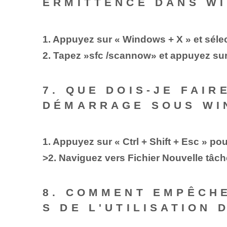
ERMITTENCE DANS WI
1. Appuyez sur « Windows + X » ⁤et ⁣sél
2. Tapez ⁤»sfc /scannow» et appuyez sur
7. QUE DOIS-JE FAIR
DÉMARRAGE​ SOUS WI
1. Appuyez sur « Ctrl + Shift + Esc » po
>2. ⁤Naviguez vers ⁢Fichier Nouvelle tâc
8. COMMENT EMPÊCHE
S DE L'UTILISATION 