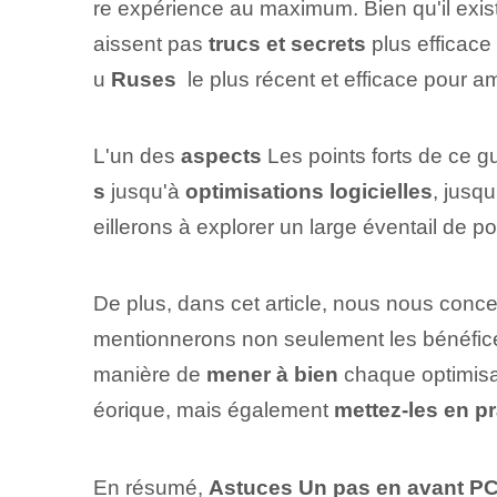
re expérience au maximum. Bien qu'il exist
aissent pas
trucs et secrets
plus efficace
u
Ruses
⁢ le plus récent ⁢et efficace ⁣pour 
L'un des
aspects
Les points forts de ce g
s
jusqu'à
optimisations logicielles
, jusqu
eillerons à explorer un large éventail de po
De plus, dans cet article, nous nous conc
mentionnerons non seulement les bénéfices 
manière de
mener à bien
chaque optimisat
éorique,⁢ mais ⁤également
mettez-les en p
En résumé,
Astuces⁤ Un pas en avant P