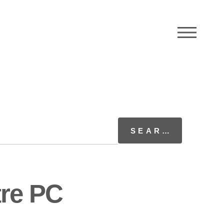
M
tre PC