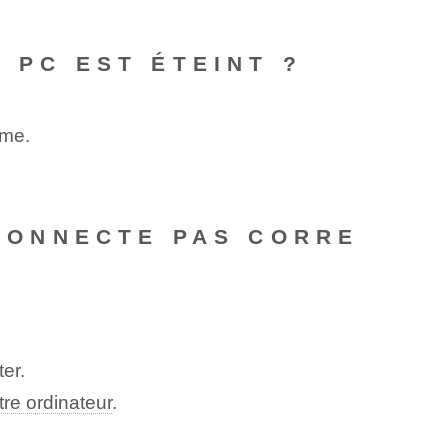
N PC EST ÉTEINT ?
ème.
ÉCONNECTE PAS CORRE
er.
tre ordinateur
.