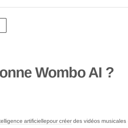
E
ionne Wombo AI ?
telligence artificielle
pour créer
des vidéos musicales d