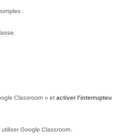
simples :
lasse
.
oogle Classroom » et​
activer l'interrupteu
 utiliser Google Classroom.