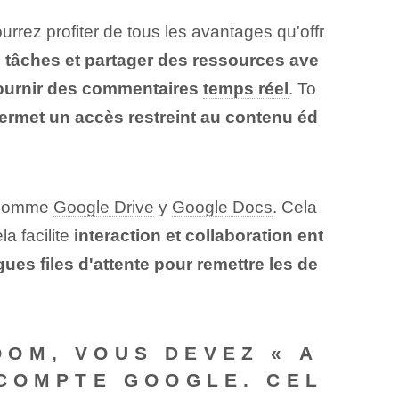
rrez profiter de tous les avantages qu'offr
s tâches et partager des ressources ave
 fournir des commentaires
temps réel
. To
permet un accès restreint au contenu éd
e, comme
Google Drive
y
Google Docs
. ⁣Cela
la facilite
interaction et collaboration ent
gues files d'attente pour remettre les de
OOM,
VOUS DEVEZ « A
 COMPTE GOOGLE. CEL