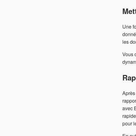
Met
Une fo
donnée
les d
Vous d
dynam
Rap
Après 
rappor
avec E
rapide
pour l
En out