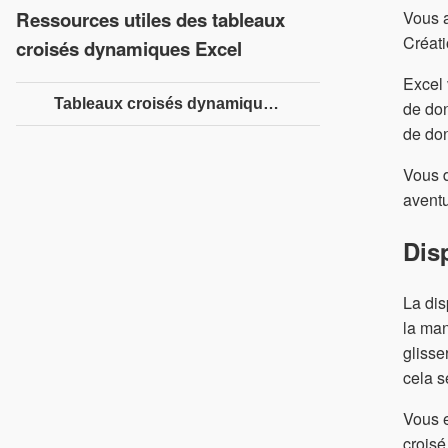
Vous a
Ressources utiles des tableaux
Créati
croisés dynamiques Excel
Excel 
Tableaux croisés dynamiques Excel - Guide rapide
de do
de don
Vous d
aventu
Dis
La dis
la man
glisse
cela s
Vous e
croisé