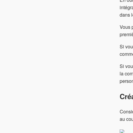
intégr
dans l
Vous p
premiè
Si vou
commen
Si vou
la co
person
Cré
Consid
au cou