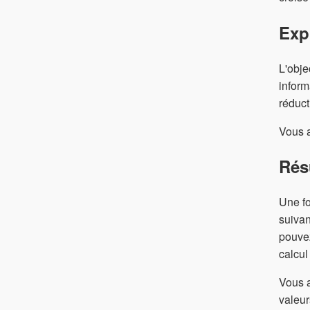
Exp
L'obje
inform
réduct
Vous a
Rés
Une fo
suivan
pouvez
calcul
Vous a
valeur