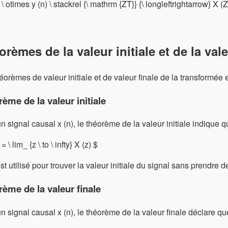
 \ otimes y (n) \ stackrel {\ mathrm {ZT}} {\ longleftrightarrow} X (Z)
rèmes de la valeur initiale et de la vale
éorèmes de valeur initiale et de valeur finale de la transformée e
ème de la valeur initiale
n signal causal x (n), le théorème de la valeur initiale indique 
 = \ lim_ {z \ to \ infty} ⁡X (z) $
st utilisé pour trouver la valeur initiale du signal sans prendre 
ème de la valeur finale
n signal causal x (n), le théorème de la valeur finale déclare qu