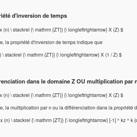
iété d'inversion de temps
 x (n) \ stackrel {\ mathrm {ZT}} {\ longleftrightarrow} X (Z) $
e, la propriété d'inversion de temps indique que
) \ stackrel {\ mathrm {ZT}} {\ longleftrightarrow} X (1 / Z) $
renciation dans le domaine Z OU multiplication par n
 x (n) \ stackrel {\ mathrm {ZT}} {\ longleftrightarrow} X (Z) $
e, la multiplication par n ou la différenciation dans la propriét
x (n) \ stackrel {\ mathrm {ZT}} {\ longleftrightarrow} [-1] ^ kz ^ k 