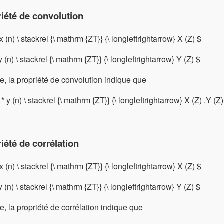
iété de convolution
 x (n) \ stackrel {\ mathrm {ZT}} {\ longleftrightarrow} X (Z) $
 y (n) \ stackrel {\ mathrm {ZT}} {\ longleftrightarrow} Y (Z) $
e, la propriété de convolution indique que
 * y (n) \ stackrel {\ mathrm {ZT}} {\ longleftrightarrow} X (Z) .Y (Z)
iété de corrélation
 x (n) \ stackrel {\ mathrm {ZT}} {\ longleftrightarrow} X (Z) $
 y (n) \ stackrel {\ mathrm {ZT}} {\ longleftrightarrow} Y (Z) $
e, la propriété de corrélation indique que