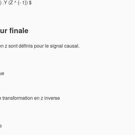
 .Y (Z ^ {- 1}) $
ur finale
n z sont définis pour le signal causal.
que
de transformation en z inverse
e