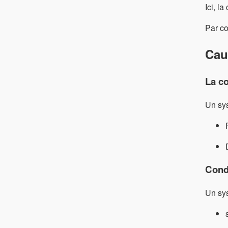
Ici, la
Par co
Caus
La co
Un sys
Condi
Un sys