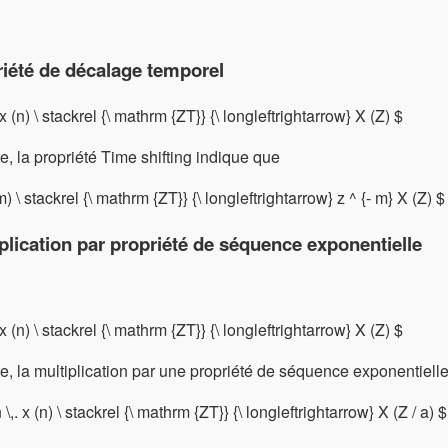
riété de décalage temporel
 x (n) \ stackrel {\ mathrm {ZT}} {\ longleftrightarrow} X (Z) $
e, la propriété Time shifting indique que
m) \ stackrel {\ mathrm {ZT}} {\ longleftrightarrow} z ^ {- m} X (Z) $
plication par propriété de séquence exponentielle
 x (n) \ stackrel {\ mathrm {ZT}} {\ longleftrightarrow} X (Z) $
e, la multiplication par une propriété de séquence exponentiell
 \,. x (n) \ stackrel {\ mathrm {ZT}} {\ longleftrightarrow} X (Z / a) $