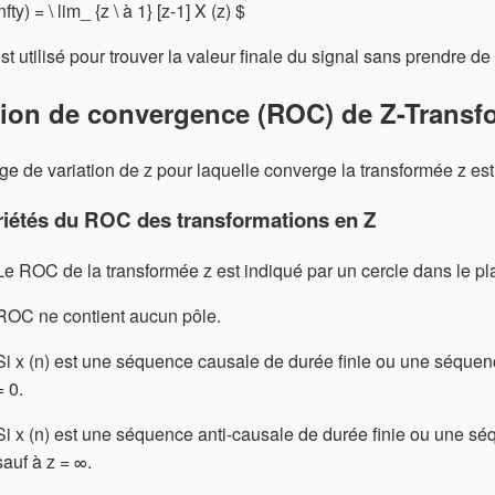
infty) = \ lim_ {z \ à 1} [z-1] ⁡X (z) $
st utilisé pour trouver la valeur finale du signal sans prendre de
ion de convergence (ROC) de Z-Transf
ge de variation de z pour laquelle converge la transformée z es
riétés du ROC des transformations en Z
Le ROC de la transformée z est indiqué par un cercle dans le pl
ROC ne contient aucun pôle.
Si x (n) est une séquence causale de durée finie ou une séquence
= 0.
Si x (n) est une séquence anti-causale de durée finie ou une sé
sauf à z = ∞.