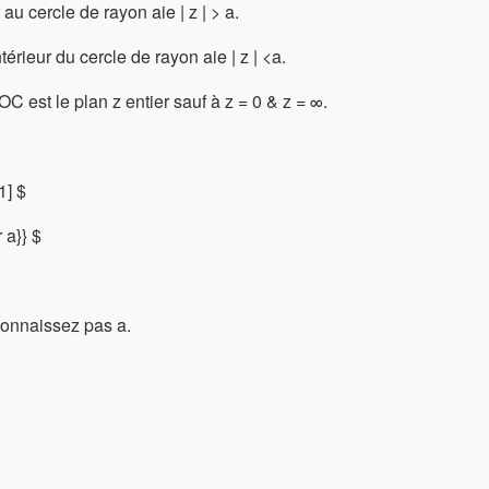
au cercle de rayon aie | z | > a.
térieur du cercle de rayon aie | z | <a.
C est le plan z entier sauf à z = 0 & z = ∞.
1] $
r a}} $
connaissez pas a.