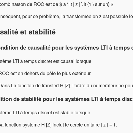
 combinaison de ROC est de $ a \ lt | z | \ lt {1 \ sur un} $
nséquent, pour ce problème, la transformée en z est possible l
alité et stabilité
ndition de causalité pour les systèmes LTI à temps d
tème LTI à temps discret est causal lorsque
ROC est en dehors du pôle le plus extérieur.
Dans La fonction de transfert H [Z], l'ordre du numérateur ne peu
tion de stabilité pour les systèmes LTI à temps disc
tème LTI à temps discret est stable lorsque
sa fonction système H [Z] inclut le cercle unitaire | z | = 1.