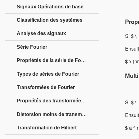
Signaux Opérations de base
Classification des systèmes
Prop
Analyse des signaux
Si $ \,
Série Fourier
Ensuit
$ x (n
Propriétés de la série de Fourier
Types de séries de Fourier
Multi
Transformées de Fourier
Propriétés des transformées de Fourier
Si $ \,
Ensuit
Distorsion moins de transmission
$ a ^ n
Transformation de Hilbert