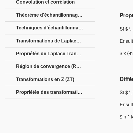
Convolution et corrélation
Propr
Théorème d'échantillonnage des signaux
Si $ \,
Techniques d'échantillonnage des signaux
Ensuit
Transformations de Laplace (LT)
$ x (-n
Propriétés de Laplace Transforms
Région de convergence (ROC)
Diffé
Transformations en Z (ZT)
Si $ \,
Propriétés des transformations en Z
Ensuit
$ n ^ k