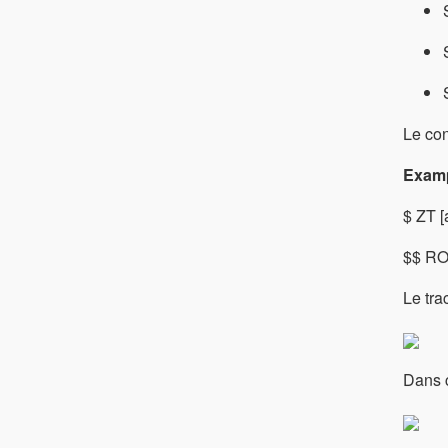
Le con
Examp
$ ZT [a
$$ ROC:
Le tra
Dans c