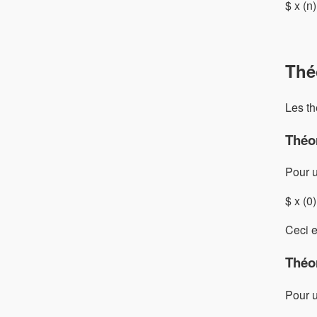
$ x (n)
Théo
Les th
Théor
Pour u
$ x (0)
Ceci e
Théor
Pour u