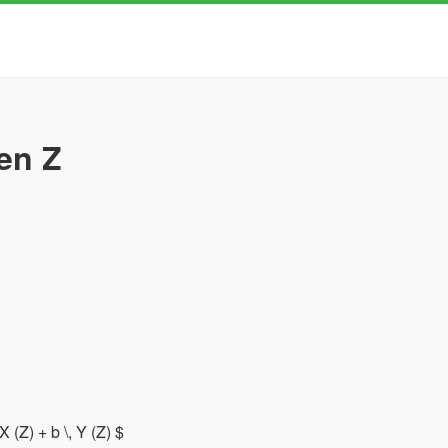
en Z
 X (Z) + b \, Y (Z) $