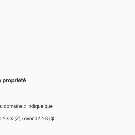
 propriété
é du domaine z indique que
{d ^ k X (Z) \ over dZ ^ K} $