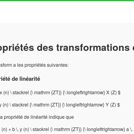
opriétés des transformations 
sform a les propriétés suivantes:
iété de linéarité
 x (n) \ stackrel {\ mathrm {ZT}} {\ longleftrightarrow} X (Z) $
 y (n) \ stackrel {\ mathrm {ZT}} {\ longleftrightarrow} Y (Z) $
la propriété de linéarité indique que
x (n) + b \, y (n) \ stackrel {\ mathrm {ZT}} {\ longleftrightarrow} a \,