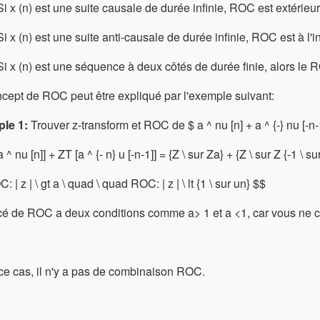
Si x (n) est une suite causale de durée infinie, ROC est extérieur 
Si x (n) est une suite anti-causale de durée infinie, ROC est à l'in
Si x (n) est une séquence à deux côtés de durée finie, alors le RO
cept de ROC peut être expliqué par l'exemple suivant:
le 1:
Trouver z-transform et ROC de $ a ^ nu [n] + a ^ {-} nu [-n-
 ^ nu [n]] + ZT [a ^ {- n} u [-n-1]] = {Z \ sur Za} + {Z \ sur Z {-1 \ su
 | z | \ gt a \ quad \ quad ROC: | z | \ lt {1 \ sur un} $$
cé de ROC a deux conditions comme a> 1 et a <1, car vous ne 
e cas, il n'y a pas de combinaison ROC.