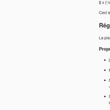
$ x (\ 
Ceci e
Rég
La pla
Prop